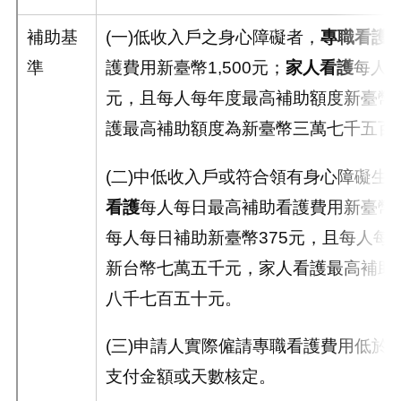
補助基
(一)低收入戶之身心障礙者，
專職看護
準
護費用新臺幣
1,500
元；
家人看護
每人
元，且每人每年度最高補助額度新臺幣
護最高補助額度為新臺幣三萬七千五百
(二)中低收入戶或符合領有身心障礙生
看護
每人每日最高補助看護費用新臺幣
每人每日補助新臺幣
375
元，且每人每
新台幣七萬五千元，家人看護最高補助
八千七百五十元。
(三)申請人實際僱請專職看護費用低於
支付金額或天數核定。