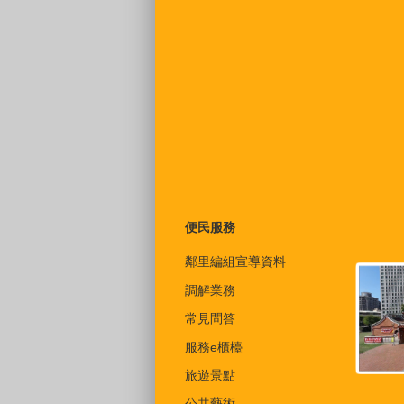
便民服務
鄰里編組宣導資料
調解業務
常見問答
服務e櫃檯
旅遊景點
公共藝術