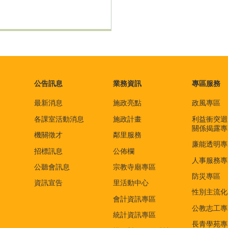
公告訊息
業務資訊
專區服務
最新消息
施政亮點
政風專區
各課室活動消息
施政計畫
利益衝突迴
關係揭露專
機關徵才
鄰里服務
廉能透明專
招標訊息
公佈欄
人事服務專
公聽會訊息
宗教寺廟專區
防災專區
資訊宣告
里活動中心
性別主流化
會計資訊專區
公教志工專
統計資訊專區
長青學苑專