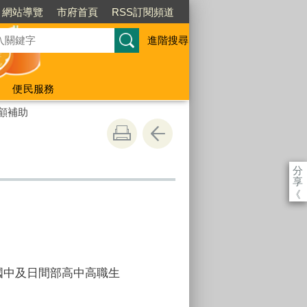
網站導覽
市府首頁
RSS訂閱頻道
進階搜尋
便民服務
顧補助
分
享
《
國中及日間部高中高職生