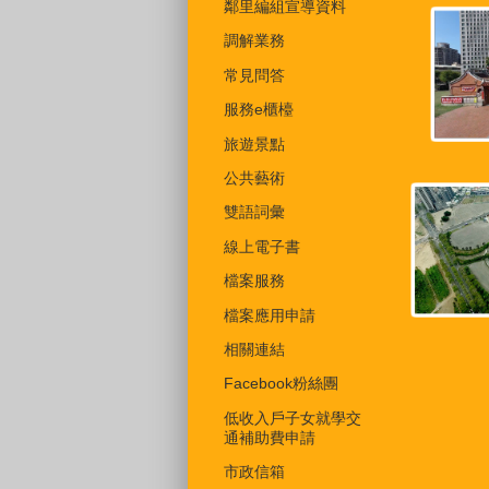
鄰里編組宣導資料
調解業務
常見問答
服務e櫃檯
旅遊景點
公共藝術
雙語詞彙
線上電子書
檔案服務
檔案應用申請
相關連結
Facebook粉絲團
低收入戶子女就學交
通補助費申請
市政信箱