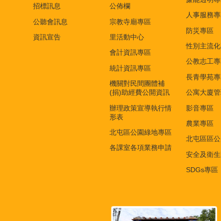
招標訊息
公佈欄
人事服務專
公聽會訊息
宗教寺廟專區
防災專區
資訊宣告
里活動中心
性別主流化
會計資訊專區
公教志工專
統計資訊專區
長青學苑專
機關對民間團體補
(捐)助經費公開資訊
公寓大廈管
辦理政策宣導執行情
影音專區
形表
農業專區
北屯區公園綠地專區
北屯區區公
各課室各項業務申請
安全及衛生
SDGs專區