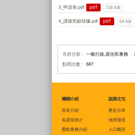
3_申請表.pdf
pdf
726 KB
4_課後照顧領據.pdf
pdf
54 KB
市府分類：
一般行政,原住民事務
點閱次數：
687
:::
機關介紹
認識北屯
首長介紹
歷史沿革
各課室簡介
地理環境
重點業務介紹
人口概況