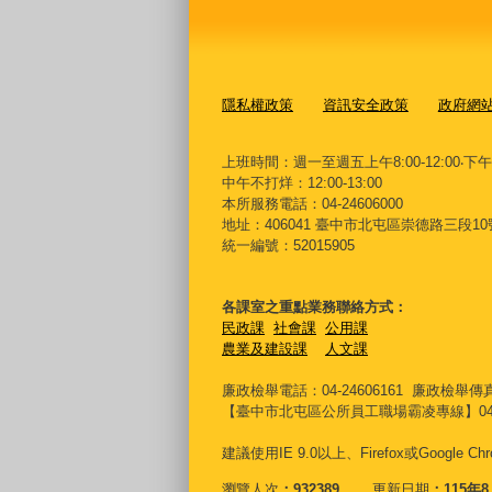
隱私權政策
資訊安全政策
政府網
上班時間：週一至週五上午8:00-12:00‧下午13:
中午不打烊：12:00-13:00
本所服務電話：04-24606000
地址：406041 臺中市北屯區崇德路三段10
統一編號：52015905
各課室之重點業務聯絡方式：
民政課
社會課
公用課
農業及建設課
人文課
廉政檢舉電話：04-24606161
廉政檢舉傳真：
【臺中市北屯區公所員工職場霸凌專線】04-24
建議使用IE 9.0以上、Firefox或Google 
瀏覽人次
932389
更新日期
115年