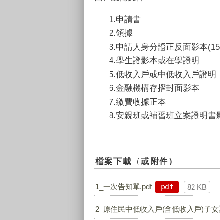
1.申請書
2.領據
3.申請人身分證正反面影本(
4.學生證影本或在學證明
5.低收入戶或中低收入戶證明
6.金融機構存摺封面影本
7.繳費收據正本
8.安親班或補習班立案證明書
檔案下載（或附件）
1_一次告知單.pdf
pdf
82 KB
2_原住民中低收入戶(含低收入戶)子女