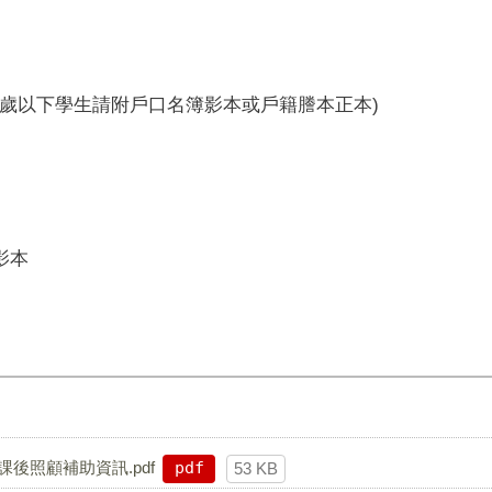
15歲以下學生請附戶口名簿影本或戶籍謄本正本)
影本
課後照顧補助資訊.pdf
pdf
53 KB