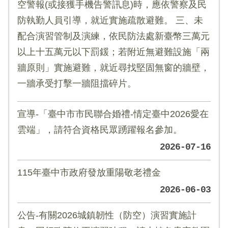
空警報(或接獲手機告警訊息)時，應依警察及民
防執勤人員引導，就近實施疏散避難。 三、未
配合演習管制及演練，依民防法處新臺幣三萬元
以上十五萬元以下罰鍰；若附近無避難設施「兩
牆原則」實施避難，就近尋找堅固無窗的牆壁，
一牆承受打擊一牆阻擋碎片。
宣導-「臺中市市民聯合婚禮-情定臺中2026愛在
雲端」，請符合資格民眾踴躍報名參加。
2026-07-16
115年臺中市政府發放重陽敬老禮金
2026-06-03
公告-有關2026城鎮韌性（防空）演習實施計