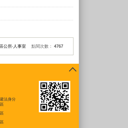
區公所‧人事室
點閱次數：
4767
避法身分
區
區
區