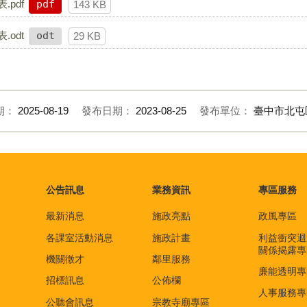
.pdf
pdf
143 KB
.odt
odt
29 KB
期：
2025-08-19
發布日期：
2023-08-25
發布單位：
臺中市北屯
公告訊息
業務資訊
專區服務
最新消息
施政亮點
政風專區
各課室活動消息
施政計畫
利益衝突迴
關係揭露專
機關徵才
鄰里服務
廉能透明專
招標訊息
公佈欄
人事服務專
公聽會訊息
宗教寺廟專區