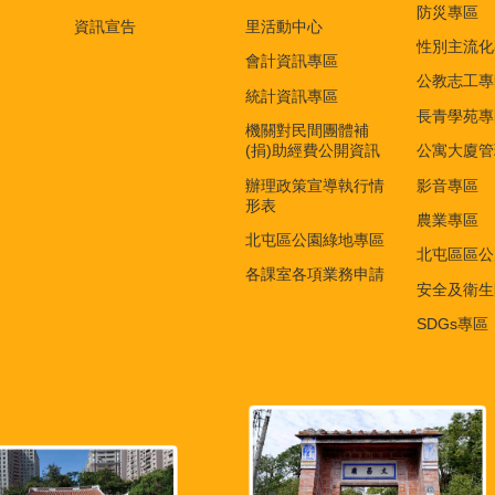
防災專區
資訊宣告
里活動中心
性別主流化
會計資訊專區
公教志工專
統計資訊專區
長青學苑專
機關對民間團體補
(捐)助經費公開資訊
公寓大廈管
辦理政策宣導執行情
影音專區
形表
農業專區
北屯區公園綠地專區
北屯區區公
各課室各項業務申請
安全及衛生
SDGs專區