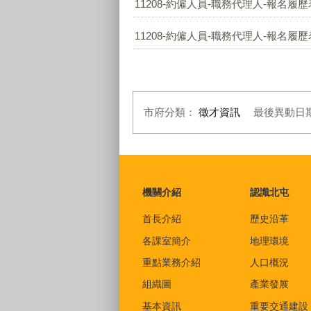
11208-約僱人員-職務代理人-報名履歷表
11208-約僱人員-職務代理人-報名履歷表
市府分類：
徵才資訊
最後異動日
:::
機關介紹
認識北屯
首長介紹
歷史沿革
各課室簡介
地理環境
重點業務介紹
人口概況
組織圖
產業發展
基本資訊
重要交通建設